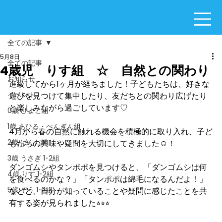
全ての記事
5月8日
全ての記事
4歳児 りす組 ☆ 自然との関わり
お知らせ
進級してから1ヶ月が経ちました！子どもたちは、好きな
イベント
遊びを見つけて集中したり、友だちとの関わり広げたり
と楽しみながら過ごしています♡
0歳 ひよこ組
1歳 あひる・ぺんぎん組
4月から春の自然に触れる機会を積極的に取り入れ、子ど
2歳 ぱんだ組
もたちの興味や疑問を大切にしてきました☺︎！
3歳 うさぎ 1･2組
ダンゴムシやタンポポを見つけると、「ダンゴムシは何
4歳 りす 1･2組
を食べるのかな？」「タンポポは綿毛になるんだよ！」
5歳 ぞう 1･2組
などと、自分が知っていることや疑問に感じたことを共
有する姿が見られました⭐︎⭐︎⭐︎