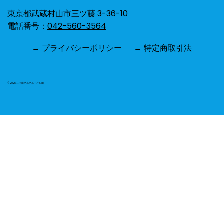
東京都武蔵村山市三ツ藤 3-36-10
電話番号：
042-560-3564
→ プライバシーポリシー
→ 特定商取引法
【運動会】4歳児りす組「かがやく自分
みんなの心 つながる力」
© 2025 三ツ藤クムクム子ども園