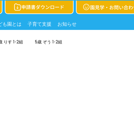
申請書ダウンロード
園見学・お問い合わ
ども園とは
子育て支援
お知らせ
歳 りす 1･2組
5歳 ぞう 1･2組