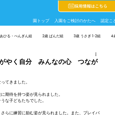
採用情報はこちら
園トップ
入園をご検討のかたへ
認定こ
歳 あひる・ぺんぎん組
2歳 ぱんだ組
3歳 うさぎ 1･2組
4
かがやく自分 みんなの心 つなが
なってきました。
技に期待を持つ姿が見られました。　
そうな子どもたちでした。
、さらに練習に励む姿が見られました。また、プレイバ