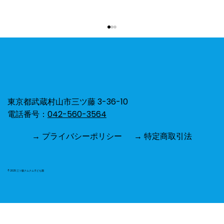
ひよこ組⭐︎お散歩🐥🌻
東京都武蔵村山市三ツ藤 3-36-10
電話番号：
042-560-3564
→ プライバシーポリシー
→ 特定商取引法
© 2025 三ツ藤クムクム子ども園