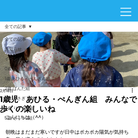
全ての記事
全ての記事
お知らせ
イベント
0歳 ひよこ組
1歳 あひる・ぺんぎん組
2歳 ぱんだ組
2月18日
1歳児 あひる・ぺんぎん組 みんなで
3歳 うさぎ 1･2組
歩くの楽しいね
4歳 りす 1･2組
こんにちは（^^）
5歳 ぞう 1･2組
朝晩はまだまだ寒いですが日中はポカポカ陽気が気持ち