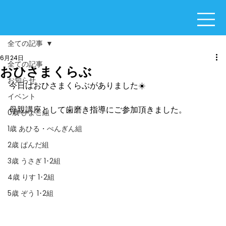
全ての記事
6月24日
全ての記事
おひさまくらぶ
お知らせ
今日はおひさまくらぶがありました☀️
イベント
母親講座として歯磨き指導にご参加頂きました。
0歳 ひよこ組
1歳 あひる・ぺんぎん組
2歳 ぱんだ組
3歳 うさぎ 1･2組
4歳 りす 1･2組
5歳 ぞう 1･2組