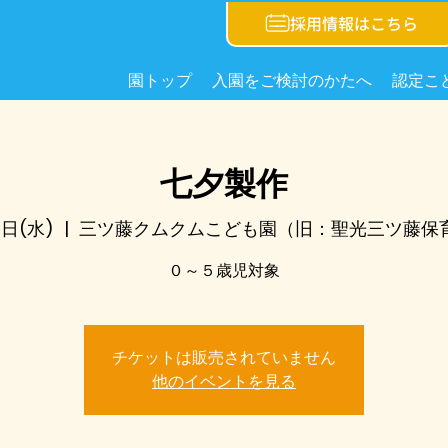
採用情報はこちら
園トップ
入園をご検討のかたへ
認定こ
七夕製作
7日(水)
  |  
三ツ藤クムクムこども園（旧：聖光三ツ藤保
０～５歳児対象
チケットは販売されていません
他のイベントを見る