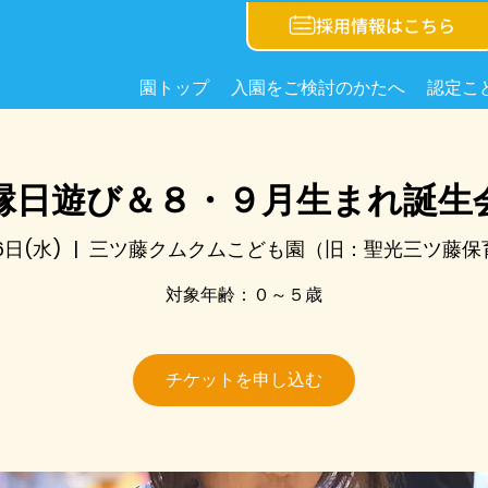
採用情報はこちら
園トップ
入園をご検討のかたへ
認定こ
縁日遊び＆８・９月生まれ誕生
6日(水)
  |  
三ツ藤クムクムこども園（旧：聖光三ツ藤保
対象年齢：０～５歳
チケットを申し込む