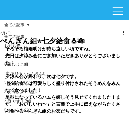
全ての記事
7月7日
全ての記事
ぺんぎん組⭐︎七夕給食🐧🎋
お知らせ
そろそろ梅雨明けが待ち遠しい頃ですね。
イベント
先日は夕涼み会にご参加いただきありがとうございまし
た！
0歳 ひよこ組
1歳 あひる・ぺんぎん組
夕涼み会が終わり、次は七夕です。
2歳 ぱんだ組
七夕給食では可愛らしく盛り付けされたそうめんをみん
なで食べました！
3歳 うさぎ 1･2組
星型になっているハムを嬉しそう見せてくれました！ま
4歳 りす 1･2組
た、「おいしいね〜」と言葉で上手に伝えながらたくさ
5歳 ぞう 1･2組
ん食べるぺんぎん組のお友だちです。