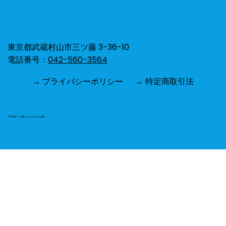
ひよこ組⭐︎お散歩🐥🌻
東京都武蔵村山市三ツ藤 3-36-10
電話番号：
042-560-3564
→ プライバシーポリシー
→ 特定商取引法
© 2025 三ツ藤クムクム子ども園