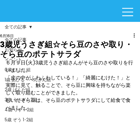
全ての記事
6月16日
全ての記事
3歳児うさぎ組☆そら豆のさや取り・
お知らせ
そら豆のポテトサラダ
イベント
６月９日(火)3歳児うさぎ組さんがそら豆のさや取りを行
0歳 ひよこ組
いました。
「皮の中がふわふわしている！」「綺麗にむけた！」と
1歳 あひる・ぺんぎん組
実際に見て、触ることで、そら豆に興味を持ちながら楽
2歳 ぱんだ組
しく取り組むことができました。
3歳 うさぎ 1･2組
むいたそら豆は、そら豆のポテトサラダにして給食で食
べました。
4歳 りす 1･2組
5歳 ぞう 1･2組