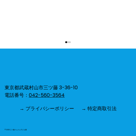
ひよこ組⭐︎お散歩🐥🌻
東京都武蔵村山市三ツ藤 3-36-10
電話番号：
042-560-3564
→ プライバシーポリシー
→ 特定商取引法
© 2025 三ツ藤クムクム子ども園