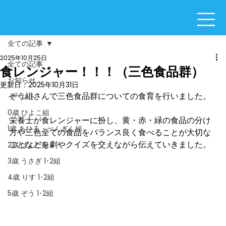
全ての記事
2025年10月25日
全ての記事
食レンジャー！！！（三色食品群）
お知らせ
更新日：
2025年10月31日
ぞう組さんで三色食品群についての食育を行いました。
イベント
0歳 ひよこ組
栄養士が食レンジャーに扮し、黄・赤・緑の食品の分け
1歳 あひる・ぺんぎん組
方や三色全ての食品をバランス良く食べることが大切な
ことなどを劇やクイズを交えながら伝えていきました。
2歳 ぱんだ組
3歳 うさぎ 1･2組
4歳 りす 1･2組
5歳 ぞう 1･2組