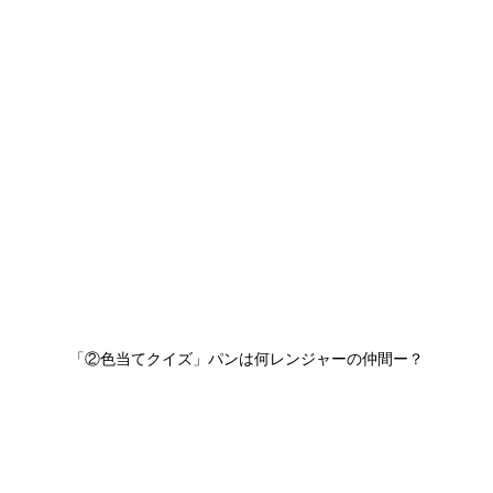
「②色当てクイズ」パンは何レンジャーの仲間ー？