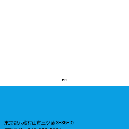
ひよこ組⭐︎お散歩🐥🌻
東京都武蔵村山市三ツ藤 3-36-10