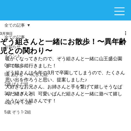
全ての記事
3月18日
全ての記事
ぞう組さんと一緒にお散歩！〜異年齢
お知らせ
児との関わり〜
イベント
暖かくなってきたので、ぞう組さんと一緒に山王盛公園
0歳 ひよこ組
まで散歩に行きました！
ぞう組さんは今年の3月で卒園してしまうので、たくさん
1歳 あひる・ぺんぎん組
思い出を作ろうと思い、提案しました♪
2歳 ぱんだ組
大好きなお兄さん、お姉さんと手を繋げて嬉しそうなぱ
3歳 うさぎ 1･2組
んだ組さんと、可愛いぱんだ組さんと一緒に遊べて嬉し
そうなぞう組さんです！
4歳 りす 1･2組
5歳 ぞう 1･2組