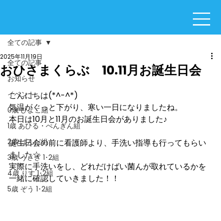
全ての記事
2025年11月19日
全ての記事
おひさまくらぶ 10.11月お誕生日会
お知らせ
イベント
こんにちは(*^-^*)
気温がぐっと下がり、寒い一日になりましたね。
0歳 ひよこ組
本日は10月と11月のお誕生日会がありました♪
1歳 あひる・ぺんぎん組
2歳 ぱんだ組
誕生日会の前に看護師より、手洗い指導も行ってもらい
ました☆
3歳 うさぎ 1･2組
実際に手洗いをし、どれだけばい菌んが取れているかを
4歳 りす 1･2組
一緒に確認していきました！！
5歳 ぞう 1･2組