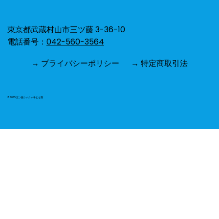
ひよこ組⭐︎お散歩🐥🌻
東京都武蔵村山市三ツ藤 3-36-10
電話番号：
042-560-3564
→ プライバシーポリシー
→ 特定商取引法
© 2025 三ツ藤クムクム子ども園