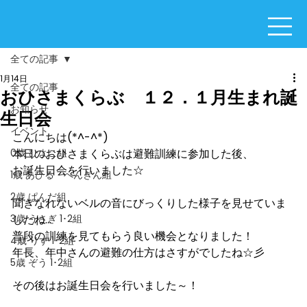
全ての記事
1月14日
全ての記事
おひさまくらぶ １２．１月生まれ誕
お知らせ
生日会
イベント
こんにちは(*^-^*)
0歳 ひよこ組
本日のおひさまくらぶは避難訓練に参加した後、
お誕生日会を行いました☆
1歳 あひる・ぺんぎん組
2歳 ぱんだ組
聞きなれないベルの音にびっくりした様子を見せていま
3歳 うさぎ 1･2組
したね…
普段の訓練を見てもらう良い機会となりました！
4歳 りす 1･2組
年長、年中さんの避難の仕方はさすがでしたね☆彡
5歳 ぞう 1･2組
その後はお誕生日会を行いました～！