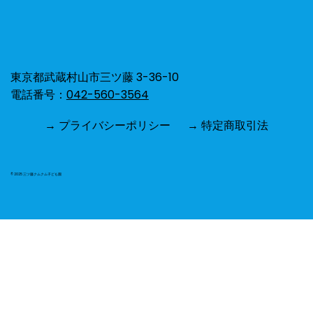
ひよこ組⭐︎お散歩🐥🌻
東京都武蔵村山市三ツ藤 3-36-10
電話番号：
042-560-3564
→ プライバシーポリシー
→ 特定商取引法
© 2025 三ツ藤クムクム子ども園