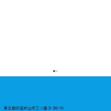
ひよこ組⭐︎お散歩🐥🌻
東京都武蔵村山市三ツ藤 3-36-10