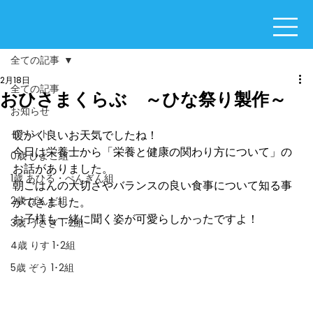
全ての記事
2月18日
全ての記事
おひさまくらぶ ～ひな祭り製作～
お知らせ
イベント
暖かく良いお天気でしたね！
今日は栄養士から「栄養と健康の関わり方について」の
0歳 ひよこ組
お話がありました。
1歳 あひる・ぺんぎん組
朝ごはんの大切さやバランスの良い食事について知る事
2歳 ぱんだ組
ができました。
お子様も一緒に聞く姿が可愛らしかったですよ！
3歳 うさぎ 1･2組
4歳 りす 1･2組
5歳 ぞう 1･2組