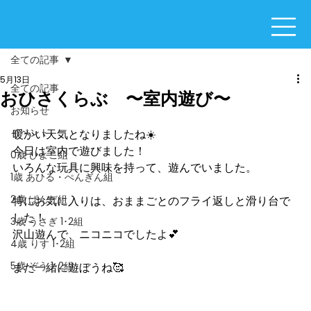
全ての記事
5月13日
全ての記事
おひさくらぶ 〜室内遊び〜
お知らせ
イベント
暖かい天気となりましたね☀️
今日は室内で遊びました！
0歳 ひよこ組
いろんな玩具に興味を持って、遊んでいました。
1歳 あひる・ぺんぎん組
2歳 ぱんだ組
特にお気に入りは、おままごとのフライ返しと滑り台で
した！
3歳 うさぎ 1･2組
沢山遊んで、ニコニコでしたよ💕
4歳 りす 1･2組
5歳 ぞう 1･2組
また一緒に遊ぼうね🥰